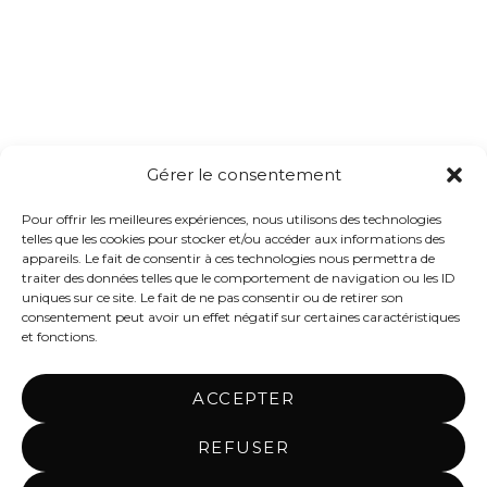
POLITIQUE DE CONFIDENTIALITÉ
POLITIQUE DE COOKIES (UE)
SHOP
Gérer le consentement
Pour offrir les meilleures expériences, nous utilisons des technologies
telles que les cookies pour stocker et/ou accéder aux informations des
appareils. Le fait de consentir à ces technologies nous permettra de
traiter des données telles que le comportement de navigation ou les ID
uniques sur ce site. Le fait de ne pas consentir ou de retirer son
consentement peut avoir un effet négatif sur certaines caractéristiques
et fonctions.
© COTFLUX.COM 2026
ACCEPTER
Politique de confidentialité
Built with
REFUSER
WooCommerce
.